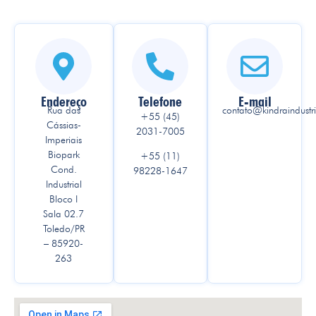
Endereço
Telefone
E-mail
Rua das
contato@kindraindustr
+55 (45)
Cássias-
2031-7005
Imperiais
Biopark
+55 (11)
Cond.
98228-1647
Industrial
Bloco I
Sala 02.7
Toledo/PR
– 85920-
263